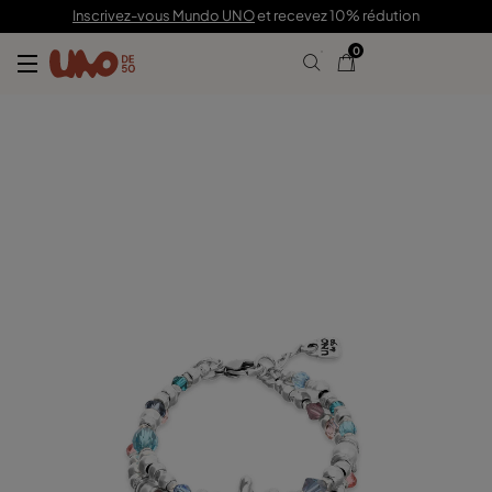
89,00 €
Inscrivez-vous Mundo UNO
et recevez 10% rédution
0