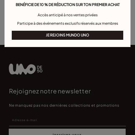
BENÉFICIE DE 10 % DE RÉDUCTION SUR TON PREMIER ACHAT
Bracelet manchette
Bracelet maille forçat
Bracelets boule
Accès anticipé à nos ventes privées
Bracelets pour hommes
Bracelet Pierre de Naissance
Participe à des événements exclusifs réservés aux membres
Bracelets de personnalisation
Best sellers bracelets
JE REJOINS MUNDO UNO
Rejoignez notre newsletter
Ne manquez pas nos dernières collections et promotions
Inscrivez-vous