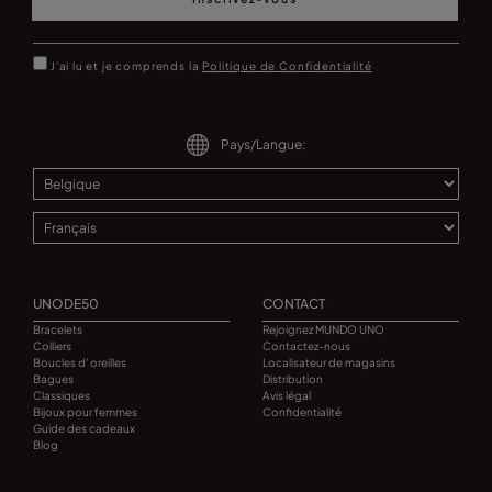
J'ai lu et je comprends la
Politique de Confidentialité
Pays/Langue:
UNODE50
CONTACT
Bracelets
Rejoignez MUNDO UNO
Colliers
Contactez-nous
Boucles d' oreilles
Localisateur de magasins
Bagues
Distribution
Classiques
Avis légal
Bijoux pour femmes
Confidentialité
Guide des cadeaux
Blog