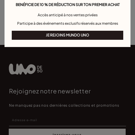
BENÉFICIE DE 10 % DE RÉDUCTION SUR TON PREMIER ACHAT
Bracelet manchette
Bracelet maille forçat
Bracelets boule
Accès anticipé à nos ventes privées
Bracelets pour hommes
Bracelet Pierre de Naissance
Participe à des événements exclusifs réservés aux membres
Bracelets de personnalisation
Best sellers bracelets
JE REJOINS MUNDO UNO
Rejoignez notre newsletter
Ne manquez pas nos dernières collections et promotions
Inscrivez-vous