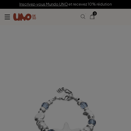
99,00 €
Inscrivez-vous Mundo UNO
et recevez 10% rédution
0