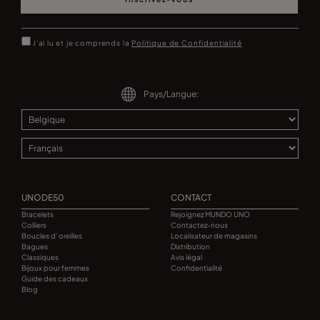
J'ai lu et je comprends la
Politique de Confidentialité
Pays/Langue:
UNODE50
CONTACT
Bracelets
Rejoignez MUNDO UNO
Colliers
Contactez-nous
Boucles d' oreilles
Localisateur de magasins
Bagues
Distribution
Classiques
Avis légal
Bijoux pour femmes
Confidentialité
Guide des cadeaux
Blog