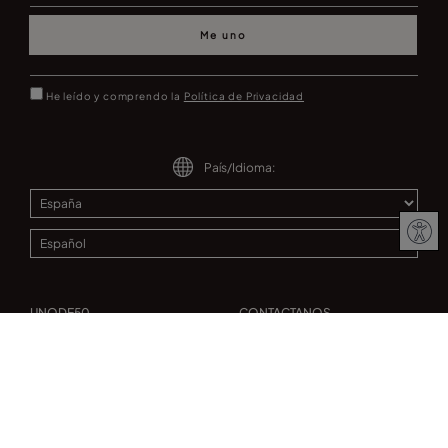
Me uno
He leído y comprendo la
Política de Privacidad
País/Idioma:
UNODE50
CONTACTANOS
Pulseras
Únete MUNDO UNO
Collares
Contáctanos
Pendientes
Localizador de tiendas
Anillos
Distribución
Guía Regalos
Privacidad
Joyas para mujer
Aviso legal
Blog