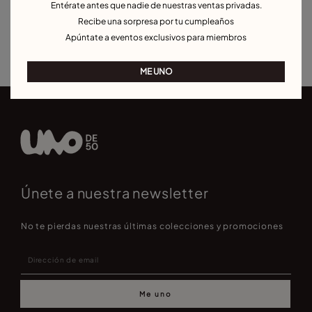
Entérate antes que nadie de nuestras ventas privadas.
Pulseras hombre
Pulseras con piedra nacimiento
Recibe una sorpresa por tu cumpleaños
Apúntate a eventos exclusivos para miembros
Pulseras de personalización
Best sellers pulseras
ME UNO
Únete a nuestra newsletter
No te pierdas nuestras últimas colecciones y promociones
Me uno