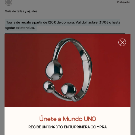
Plateado
Guía de tallas y ajustes
Toalla de regalo a partir de 120€ de compra. Válido hasta el 31/08 o hasta
agotar existencias.
Seleccionar talla
Detalles del producto
Devoluciones y envíos
Guía de tallas y ajustes
Explora otras categorías de Pulseras
Pulseras de plata
Pulseras de oro
Pulseras de cuero
Únete a Mundo UNO
Pulseras con perlas
Pulseras de hilo
Pulseras rígidas
RECIBE UN 10% DTO EN TU PRIMERA COMPRA
Brazalete
Pulseras eslabones
Pulseras de bolas