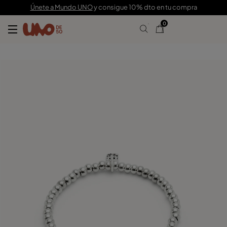
49,00 €
Únete a Mundo UNO
y consigue 10% dto en tu compra
0