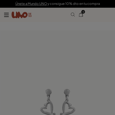
69,00 €
Únete a Mundo UNO
y consigue 10% dto en tu compra
0