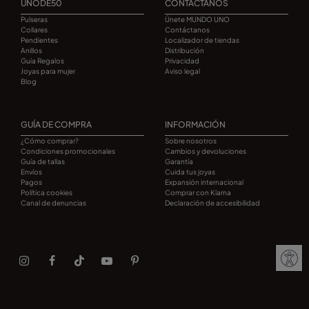
UNODE50
CONTACTANOS
Pulseras
Únete MUNDO UNO
Collares
Contáctanos
Pendientes
Localizador de tiendas
Anillos
Distribución
Guía Regalos
Privacidad
Joyas para mujer
Aviso legal
Blog
GUÍA DE COMPRA
INFORMACIÓN
¿Cómo comprar?
Sobre nosotros
Condiciones promocionales
Cambios y devoluciones
Guía de tallas
Garantía
Envíos
Cuida tus joyas
Pagos
Expansión internacional
Política cookies
Comprar con Klarna
Canal de denuncias
Declaración de accesibilidad