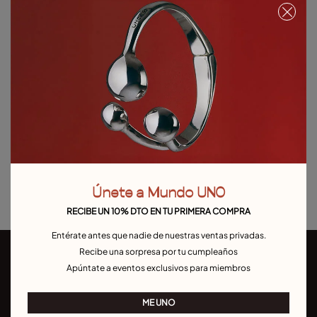
Plateado
Toalla de regalo a partir de 120€ de compra. Válido hasta el 31/08 o hasta
agotar existencias.
No disponible
Artículo sin stock.
Avísame
Detalles del producto
Devoluciones y envíos
Únete a Mundo UNO
Guía de tallas y ajustes
RECIBE UN 10% DTO EN TU PRIMERA COMPRA
Entérate antes que nadie de nuestras ventas privadas.
Recibe una sorpresa por tu cumpleaños
Apúntate a eventos exclusivos para miembros
ME UNO