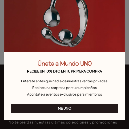
Añadir al carrito
Detalles del producto
Devoluciones y envíos
Guía de tallas y ajustes
Únete a Mundo UNO
RECIBE UN 10% DTO EN TU PRIMERA COMPRA
Entérate antes que nadie de nuestras ventas privadas.
Recibe una sorpresa por tu cumpleaños
Apúntate a eventos exclusivos para miembros
Únete a nuestra newsletter
ME UNO
No te pierdas nuestras últimas colecciones y promociones