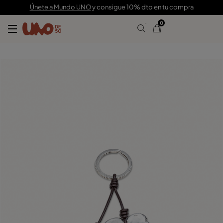
49,00 €
Únete a Mundo UNO
y consigue 10% dto en tu compra
0