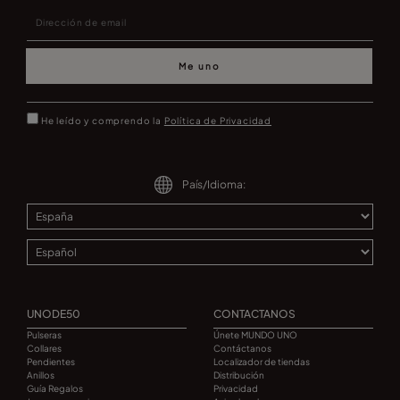
Me uno
He leído y comprendo la
Política de Privacidad
País/Idioma:
UNODE50
CONTACTANOS
Pulseras
Únete MUNDO UNO
Collares
Contáctanos
Pendientes
Localizador de tiendas
Anillos
Distribución
Guía Regalos
Privacidad