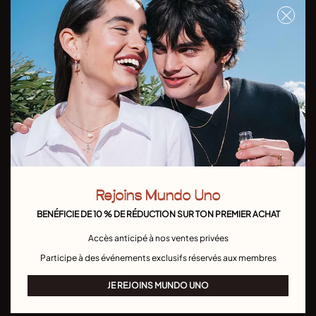
Ne manquez pas nos dernières collections et promotions
Inscrivez-vous
J'ai lu et je comprends la
Politique de Confidentialité
Pays/Langue:
Rejoins Mundo Uno
BENÉFICIE DE 10 % DE RÉDUCTION SUR TON PREMIER ACHAT
Accès anticipé à nos ventes privées
Participe à des événements exclusifs réservés aux membres
UNODE50
CONTACT
JE REJOINS MUNDO UNO
Bracelets
Rejoignez MUNDO UNO
Colliers
Contactez-nous