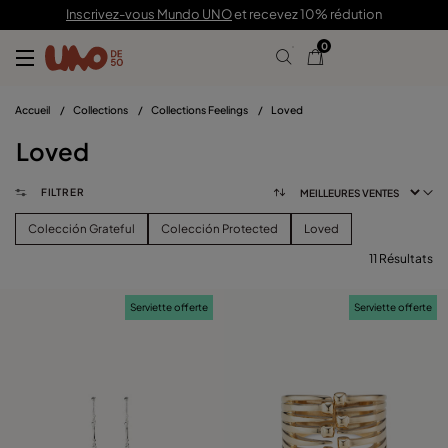
Inscrivez-vous Mundo UNO
et recevez 10% rédution
0
Accueil
/
Collections
/
Collections Feelings
/
Loved
Loved
FILTRER
Colección Grateful
Colección Protected
Loved
11 Résultats
FILTRER
Serviette offerte
Serviette offerte
PRIX
voir les produits (
)
TAILLE
Effacer Les Filtres