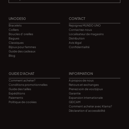
UNODE50
CONTACT
Bracelets
Rejoignez MUNDO UNO
Colliers
Contactez-nous
Boucles d' oreilles
Localisateur de magasins
Bagues
Distribution
Classiques
Avis légal
Bijoux pour femmes
Confidentialité
Guide des cadeaux
Blog
GUIDE D'ACHAT
INFORMATION
Comment acheter?
A propos de nous
Conditions promotionnelles
Retours et exchanges
Guide des tailles
Prenez soin de vos bijoux
Expéditions
Garantie
Paiements
Expansion internationale
Politique de cookies
GEICAM
Comment acheter avec Klarna?
Déclaration d’accessibilité