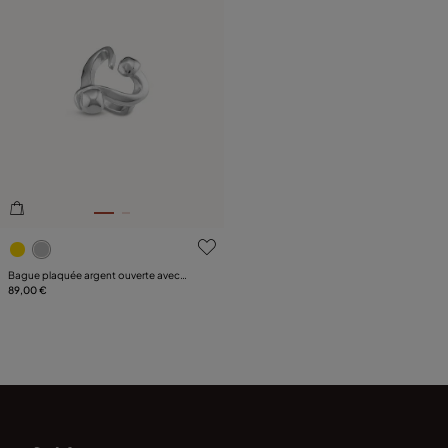
5 sur 5 Evaluation des clients
Bague plaquée argent ouverte avec
design de cœur clouté
89,00 €