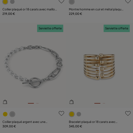
Collier plaqué or 18 carats avec maillons
Montre homme en cuir et métal plaqué
et cœur
219,00 €
argent
229,00 €
Serviette offerte
Serviette offerte
3,1 sur 5 Evaluation des clients
3,2 sur 5 Evaluation des clie
Collier plaqué argent avec une
Bracelet plaqué or 18 carats avec
combinaisons de maillons et perles
309,00 €
plusieurs têtes de clou
345,00 €