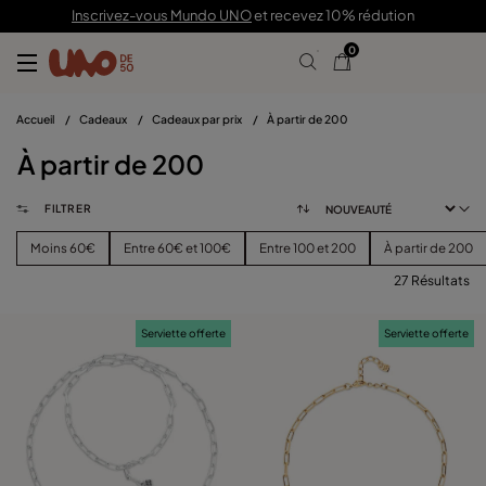
Inscrivez-vous Mundo UNO
et recevez 10% rédution
0
Accueil
/
Cadeaux
/
Cadeaux par prix
/
À partir de 200
À partir de 200
FILTRER
Moins 60€
Entre 60€ et 100€
Entre 100 et 200
À partir de 200
27 Résultats
FILTRER
Serviette offerte
Serviette offerte
CATÉGORIE
voir les produits (
)
PRIX
Effacer Les Filtres