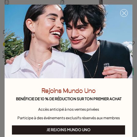
4,7 sur 5 Evaluation des clients
5 sur 5 Evaluation des client
Collier plaqué argent composé de
Collier long plaqué or 18 carats avec
maillons
219,00 €
lanières en cuir
219,00 €
Serviette offerte
Serviette offerte
Rejoins Mundo Uno
BENÉFICIE DE 10 % DE RÉDUCTION SUR TON PREMIER ACHAT
Accès anticipé à nos ventes privées
Participe à des événements exclusifs réservés aux membres
JE REJOINS MUNDO UNO