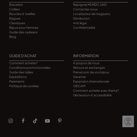
Bracelets
Rejoignez MUNDO UNO
Colliers
Contactez-nous
Boucles d' oreilles
Localisateur de magasins
Bagues
Distribution
Classiques
Avis légal
Bijoux pour femmes
Confidentialité
Guide des cadeaux
Blog
GUIDE D'ACHAT
INFORMATION
Comment acheter?
A propos de nous
Conditions promotionnelles
Retours et exchanges
Guide des tailles
Prenez soin de vos bijoux
Expéditions
Garantie
Paiements
Expansion internationale
Politique de cookies
GEICAM
Comment acheter avec Klarna?
Déclaration d’accessibilité