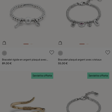
4,2 sur 5 Evaluation des clients
4,3 sur 5 Evaluation des clie
Bracelet rigide en argent plaqué avec
Bracelet plaqué argent avec cristaux
perle
89,00 €
55,00 €
Serviette offerte
Serviette offerte