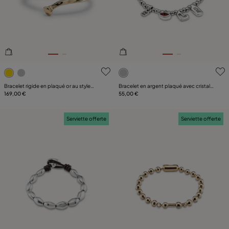
5 sur 5 Evaluation des clients
5 sur 5 Evaluation des client
Bracelet rigide en plaqué or au style
Bracelet en argent plaqué avec cristal
organique
169,00 €
rouge
55,00 €
Serviette offerte
Serviette offerte