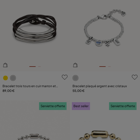
4,9 sur 5 Evaluation des clients
5 sur 5 Evaluation des client
Bracelet trois tours en cuir marron et
Bracelet plaqué argent avec cristaux
plaqué argent avec détails
89,00 €
55,00 €
Serviette offerte
Best seller
Serviette offerte