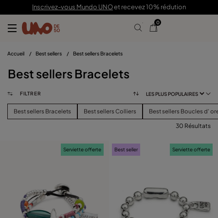
Inscrivez-vous Mundo UNO
et recevez 10% rédution
0
Accueil
/
Best sellers
/
Best sellers Bracelets
Best sellers Bracelets
FILTRER
Best sellers Bracelets
Best sellers Colliers
Best sellers Boucles d' ore
30 Résultats
FILTRER
Serviette offerte
Best seller
Serviette offerte
CATÉGORIE
voir les produits (
)
PRIX
Effacer Les Filtres