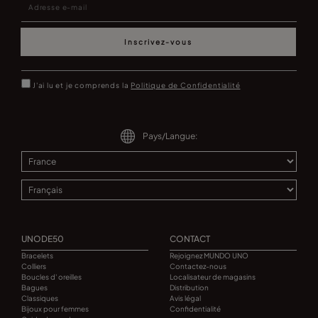
Inscrivez-vous
J'ai lu et je comprends la
Politique de Confidentialité
Pays/Langue:
UNODE50
CONTACT
Bracelets
Rejoignez MUNDO UNO
Colliers
Contactez-nous
Boucles d' oreilles
Localisateur de magasins
Bagues
Distribution
Classiques
Avis légal
Bijoux pour femmes
Confidentialité