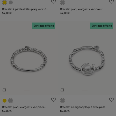
Bracelet à petites billes plaqué or 18
Bracelet plaqué argent avec cœur
carats
59,00 €
39,00 €
Serviette offerte
Serviette offerte
5 sur 5 Evaluation des clients
4,8 sur 5 Evaluation des clie
Bracelet plaqué argent avec pièce
Bracelet en argent plaqué avec perle
tubulaire
59,00 €
blanche
89,00 €