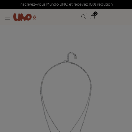
169,00 €
Inscrivez-vous Mundo UNO
et recevez 10% rédution
0