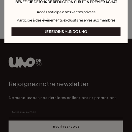
Colliers à pendentif
Colliers en forme de cœur
BENÉFICIE DE 10 % DE RÉDUCTION SUR TON PREMIER ACHAT
Colliers de personnalisation
Pour occasions spéciales
Accès anticipé à nos ventes privées
Best sellers colliers
Participe à des événements exclusifs réservés aux membres
JE REJOINS MUNDO UNO
Rejoignez notre newsletter
Ne manquez pas nos dernières collections et promotions
Inscrivez-vous