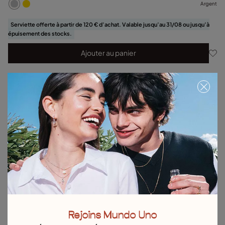
Argent
Serviette offerte à partir de 120 € d’achat. Valable jusqu’au 31/08 ou jusqu’à
épuisement des stocks.
Ajouter au panier
Détails du produit
Retours et livraisons
Guide des tailles et des ajustements
Explorez d'autres catégories Colliers
Colliers en argent
Colliers en or
Colliers en cuir
Colliers de perles
Chaînes
Colliers Multirangs
Colliers longs
Colliers Courts
Colliers boules
Rejoins Mundo Uno