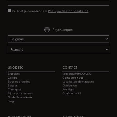
J'ai lu et je comprends la
Politique de Confidentialité
Pays/Langue:
UNODE50
CONTACT
Bracelets
Rejoignez MUNDO UNO
Colliers
Contactez-nous
Boucles d' oreilles
Localisateur de magasins
Bagues
Distribution
Classiques
Avis légal
Bijoux pour femmes
Confidentialité
Guide des cadeaux
Blog