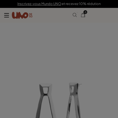
99,00 €
Inscrivez-vous Mundo UNO
et recevez 10% rédution
0