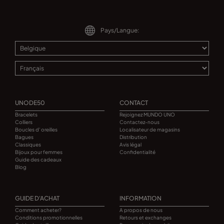
Pays/Langue:
UNODE50
CONTACT
Bracelets
Rejoignez MUNDO UNO
Colliers
Contactez-nous
Boucles d' oreilles
Localisateur de magasins
Bagues
Distribution
Classiques
Avis légal
Bijoux pour femmes
Confidentialité
Guide des cadeaux
Blog
GUIDE D'ACHAT
INFORMATION
Comment acheter?
A propos de nous
Conditions promotionnelles
Retours et exchanges