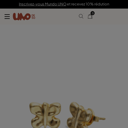
65,00 €
Inscrivez-vous Mundo UNO
et recevez 10% rédution
0