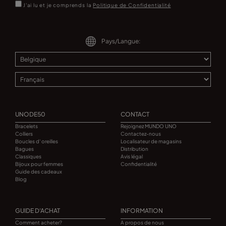
J'ai lu et je comprends la
Politique de Confidentialité
Pays/Langue:
UNODE50
CONTACT
Bracelets
Rejoignez MUNDO UNO
Colliers
Contactez-nous
Boucles d' oreilles
Localisateur de magasins
Bagues
Distribution
Classiques
Avis légal
Bijoux pour femmes
Confidentialité
Guide des cadeaux
Blog
GUIDE D'ACHAT
INFORMATION
Comment acheter?
A propos de nous