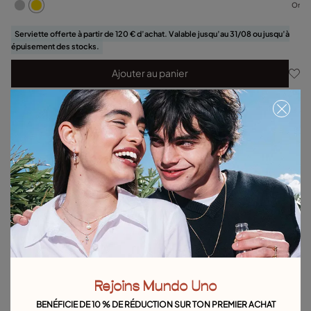
Or
Serviette offerte à partir de 120 € d’achat. Valable jusqu’au 31/08 ou jusqu’à
épuisement des stocks.
Ajouter au panier
Détails du produit
Retours et livraisons
Guide des tailles et des ajustements
Explorez d'autres catégories Boucles d´oreilles
Boucles d'oreilles en argent
Boucles d'oreilles en or
Boucles d'oreilles en perles
Boucles d'oreilles cerceau
Rejoins Mundo Uno
Longues boucles d'oreilles
Boucles d'Oreilles Puces
BENÉFICIE DE 10 % DE RÉDUCTION SUR TON PREMIER ACHAT