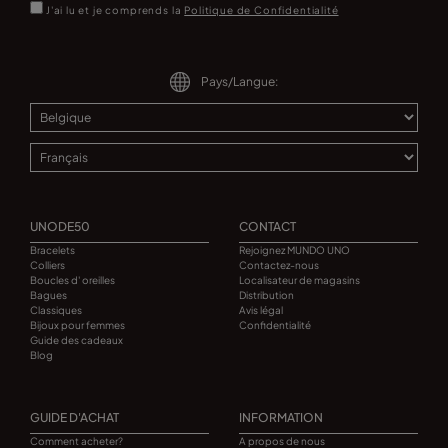
J'ai lu et je comprends la
Politique de Confidentialité
Pays/Langue:
UNODE50
CONTACT
Bracelets
Rejoignez MUNDO UNO
Colliers
Contactez-nous
Boucles d' oreilles
Localisateur de magasins
Bagues
Distribution
Classiques
Avis légal
Bijoux pour femmes
Confidentialité
Guide des cadeaux
Blog
GUIDE D'ACHAT
INFORMATION
Comment acheter?
A propos de nous