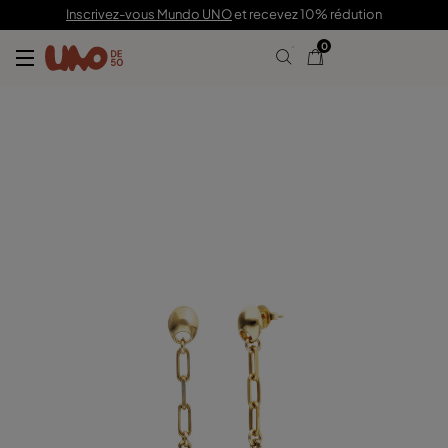
99,00 €
Inscrivez-vous Mundo UNO
et recevez 10% rédution
0