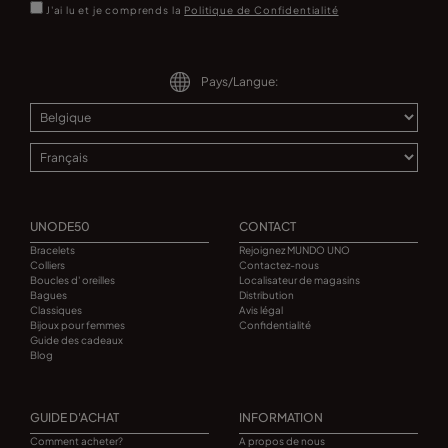
J'ai lu et je comprends la
Politique de Confidentialité
Pays/Langue:
UNODE50
CONTACT
Bracelets
Rejoignez MUNDO UNO
Colliers
Contactez-nous
Boucles d' oreilles
Localisateur de magasins
Bagues
Distribution
Classiques
Avis légal
Bijoux pour femmes
Confidentialité
Guide des cadeaux
Blog
GUIDE D'ACHAT
INFORMATION
Comment acheter?
A propos de nous