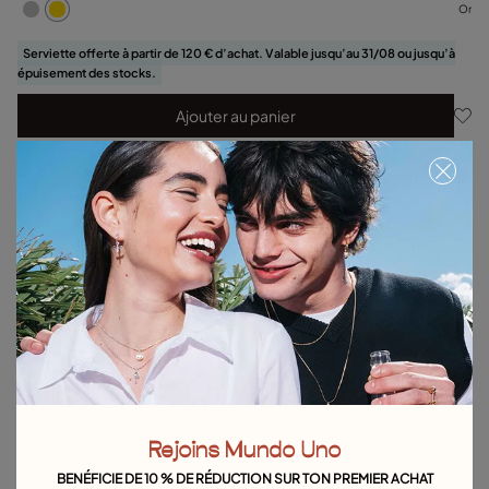
Or
Serviette offerte à partir de 120 € d’achat. Valable jusqu’au 31/08 ou jusqu’à
épuisement des stocks.
Ajouter au panier
Détails du produit
Retours et livraisons
Guide des tailles et des ajustements
Explorez d'autres catégories Boucles d´oreilles
Boucles d'oreilles en argent
Boucles d'oreilles en or
Boucles d'oreilles en perles
Boucles d'oreilles cerceau
Rejoins Mundo Uno
Longues boucles d'oreilles
Boucles d'Oreilles Puces
BENÉFICIE DE 10 % DE RÉDUCTION SUR TON PREMIER ACHAT