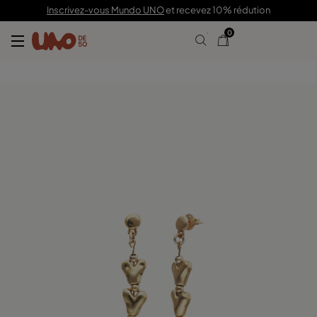
89,00 €
Inscrivez-vous Mundo UNO
et recevez 10% rédution
0