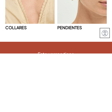
COLLARES
PENDIENTES
Este verano tiene
un regalo
para ti
COMPRAR >