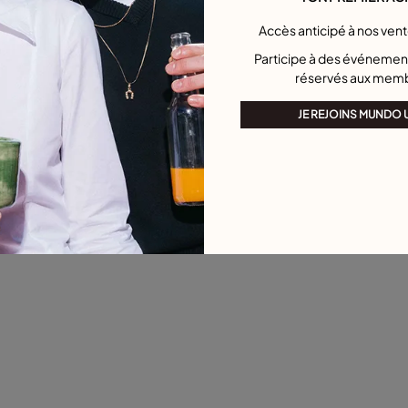
XL
XXL
L
XL
Accès anticipé à nos ven
Participe à des événement
réservés aux mem
JE REJOINS MUNDO