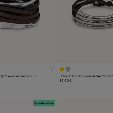
ation des clients
4,9 sur 5 Evaluation des clie
lle
Sélectionnez la taille
gent avec lanières en cuir
Bracelet trois tours en cuir marron et
avec détails
89,00 €
M
M
Serviette offerte