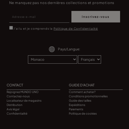
Ne manquez pas nos dernières collections et promotions
Inscrivez-vous
J'ai lu et je comprends la
Politique de Confidentialité
Pays/Langue:
CONTACT
GUIDE D'ACHAT
Rejoignez MUNDO UNO
Comment acheter?
Contactez-nous
Conditions promotionnelles
Localisateur de magasins
Guide des tailles
Distribution
Expéditions
Avis légal
Paiements
Confidentialité
Politique de cookies