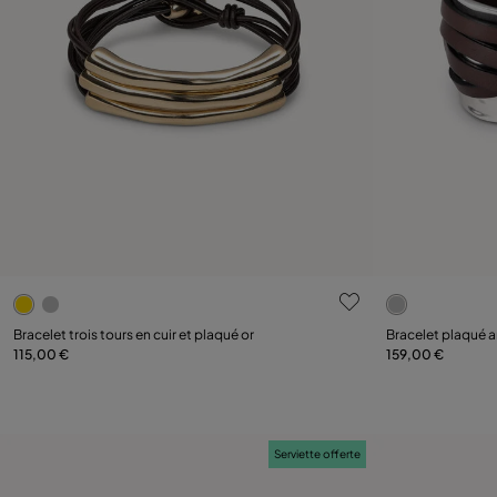
3,4 sur 5 Evaluation des clients
5 sur 5 Evalu
Sélectionnez la taille
Sélectionnez la tai
Bracelet trois tours en cuir et plaqué or
Bracelet plaqué ar
115,00 €
159,00 €
M
L
S
Serviette offerte