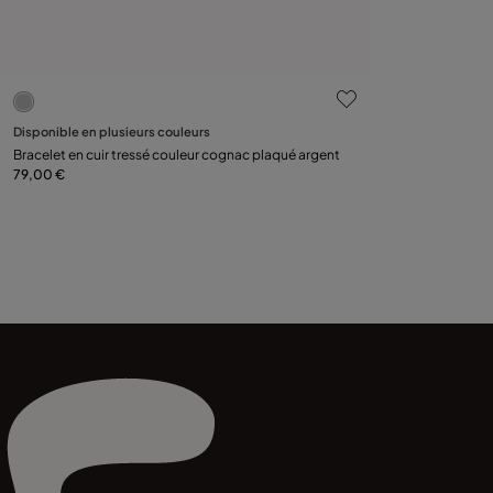
5 sur 5 Evaluation des clients
Sélectionnez la taille
Disponible en plusieurs couleurs
Bracelet en cuir tressé couleur cognac plaqué argent
L
XL
XXL
79,00 €