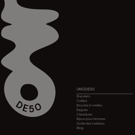
UNODE50
Bracelets
Colliers
Boucles d' oreilles
Bagues
Classiques
Bijoux pour femmes
Guide des cadeaux
Blog