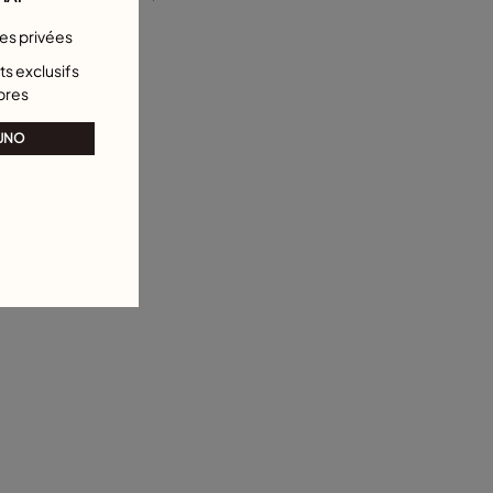
XXL
L
XL
XXL
tes privées
s exclusifs
bres
 UNO