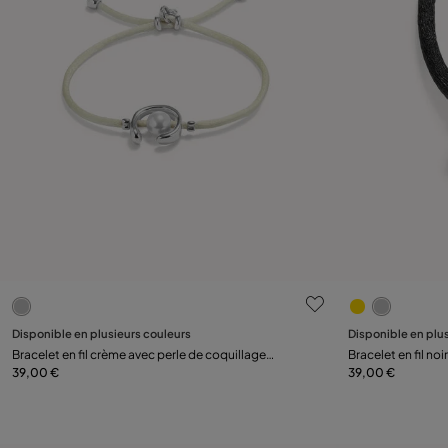
5 sur 5 Evaluation des clients
3,9 sur 5 Eva
Disponible en plusieurs couleurs
Disponible en plu
Ajouter au panier
Bracelet en fil crème avec perle de coquillage
Bracelet en fil no
plaquée argent.
39,00 €
argent.
39,00 €