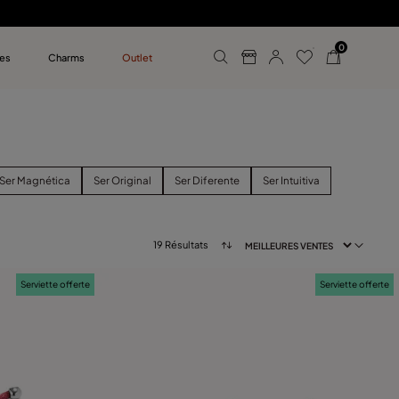
0
es
Charms
Outlet
n UNOde50
reilles
Ser Magnética
Ser Original
Ser Diferente
Ser Intuitiva
19 Résultats
Serviette offerte
Serviette offerte