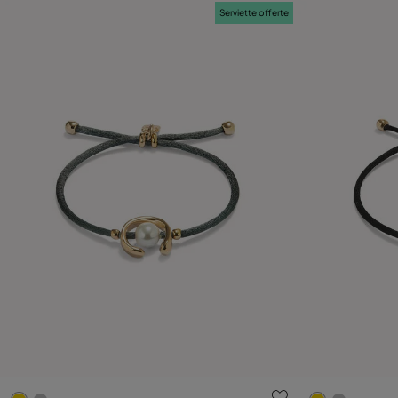
Serviette offerte
5 sur 5 Evaluation des clients
3,2 sur 5 Eva