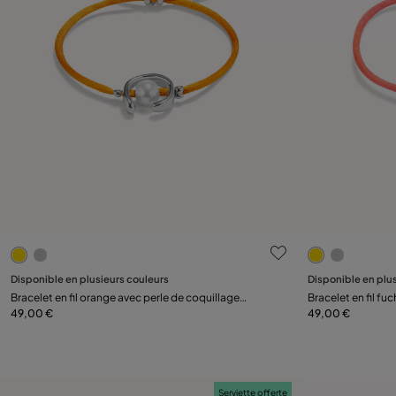
3,5 sur 5 Evaluation des clients
5 sur 5 Evalu
Disponible en plusieurs couleurs
Disponible en plu
Préviens-moi
Bracelet en fil orange avec perle de coquillage
Bracelet en fil fu
plaquée or 18 carats.
49,00 €
plaquée or 18 cara
49,00 €
Serviette offerte