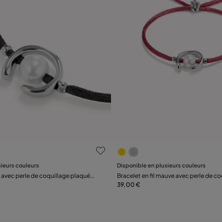
luation des clients
5 sur 5 Evaluation des client
sieurs couleurs
Disponible en plusieurs couleurs
Ajouter au panier
Ajouter au panier
ir avec perle de coquillage plaquée
Bracelet en fil mauve avec perle de co
plaquée argent.
39,00 €