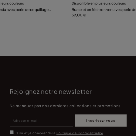
sieurs couleurs
Disponible en plusieurs couleurs
Préviens-moi
Préviens-moi
chsia avec perle de coquillage
Bracelet en fil citron vert avec perle 
plaquée argent.
39,00 €
Rejoignez notre newsletter
Ne manquez pas nos dernières collections et promotions
Inscrivez-vous
J'ai lu et je comprends la
Politique de Confidentialité