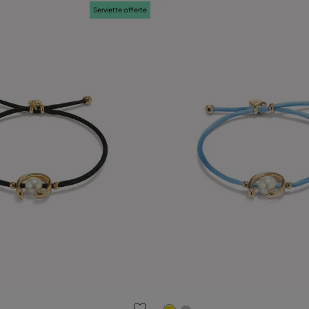
Serviette offerte
luation des clients
3,1 sur 5 Evaluation des clie