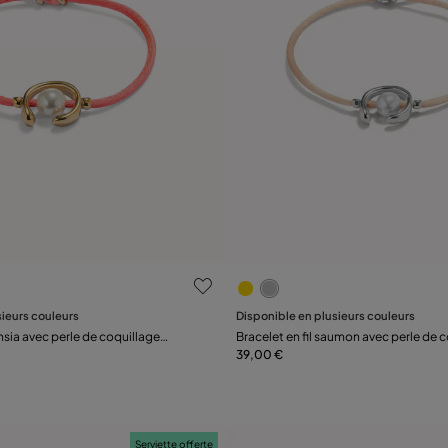
ation des clients
5 sur 5 Evaluation des client
sieurs couleurs
Disponible en plusieurs couleurs
Préviens-moi
Préviens-moi
chsia avec perle de coquillage
Bracelet en fil saumon avec perle de 
ts.
plaquée argent.
39,00 €
Serviette offerte