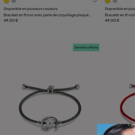
Disponible en plusieurs couleurs
Disponible en plu
Ajouter au panier
Bracelet en fil noir avec perle de coquillage plaquée
Bracelet en fil no
or 18 carats.
49,00 €
or 18 carats.
49,00 €
Serviette offerte