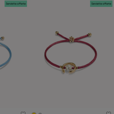
Serviette offerte
Serviette offerte
nts
5 sur 5 Evaluation des clients