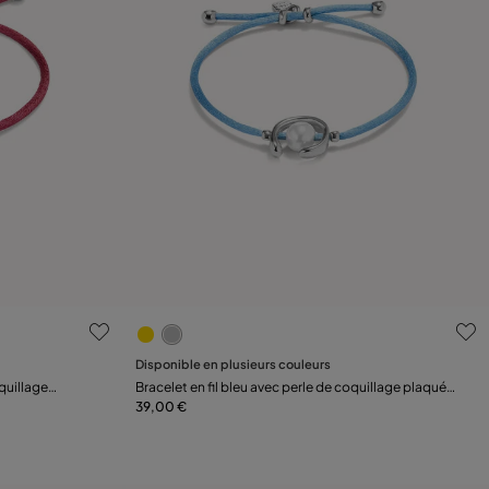
s
3,8 sur 5 Evaluation des clients
Disponible en plusieurs couleurs
Ajouter au panier
quillage
Bracelet en fil bleu avec perle de coquillage plaquée
argent.
39,00 €