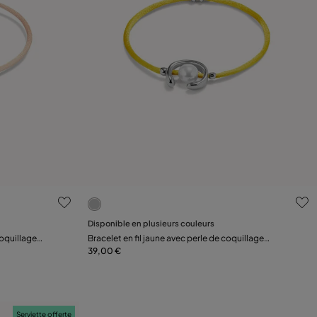
s
5 sur 5 Evaluation des clients
Disponible en plusieurs couleurs
Préviens-moi
coquillage
Bracelet en fil jaune avec perle de coquillage
plaquée argent.
39,00 €
Serviette offerte