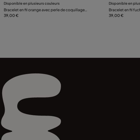
Disponible en plusieurs couleurs
Disponible en plu
Préviens-moi
Bracelet en fil orange avec perle de coquillage
Bracelet en fil fu
plaquée argent.
39,00 €
plaquée argent.
39,00 €