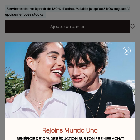
Serviette offerte à partir de 120 € d’achat. Valable jusqu’au 31/08 ou jusqu’à
épuisement des stocks.
Ajouter au panier
Détails du produit
Retours et livraisons
Guide des tailles et des ajustements
Explorez d'autres catégories Colliers
Colliers en argent
Colliers en or
Colliers en cuir
Colliers de perles
Chaînes
Colliers Multirangs
Colliers longs
Colliers Courts
Colliers boules
Rejoins Mundo Uno
Colliers à pendentif
Colliers en forme de cœur
BENÉFICIE DE 10 % DE RÉDUCTION SUR TON PREMIER ACHAT