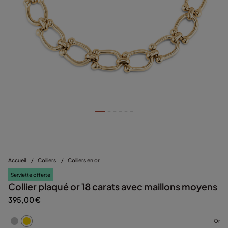
Accueil
/
Colliers
/
Colliers en or
Serviette offerte
Collier plaqué or 18 carats avec maillons moyens
395,00 €
Or