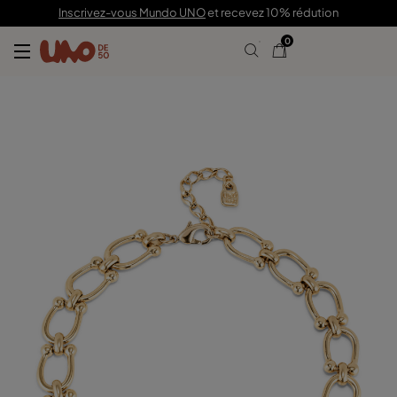
395,00 €
Inscrivez-vous Mundo UNO
et recevez 10% rédution
0