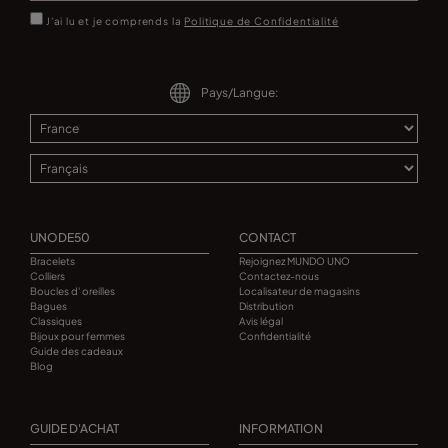
J'ai lu et je comprends la
Politique de Confidentialité
Pays/Langue:
UNODE50
CONTACT
Bracelets
Rejoignez MUNDO UNO
Colliers
Contactez-nous
Boucles d' oreilles
Localisateur de magasins
Bagues
Distribution
Classiques
Avis légal
Bijoux pour femmes
Confidentialité
Guide des cadeaux
Blog
GUIDE D'ACHAT
INFORMATION