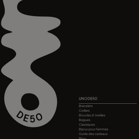
UNODE50
Bracelets
Colliers
Boucles d' oreilles
Bagues
Classiques
Bijoux pour femmes
Guide des cadeaux
Blog