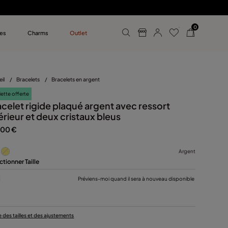
0
es
Charms
Outlet
n UNOde50
reilles
eil
/
Bracelets
/
Bracelets en argent
iette offerte
acelet rigide plaqué argent avec ressort
érieur et deux cristaux bleus
,00 €
Argent
ctionner Taille
M
Préviens-moi quand il sera à nouveau disponible
 des tailles et des ajustements