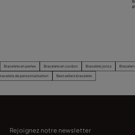
B
a
6
Bracelets en perles
Bracelets en cordon
Bracelets joncs
Bracelet
racelets de personnalisation
Best sellers bracelets
Rejoignez notre newsletter