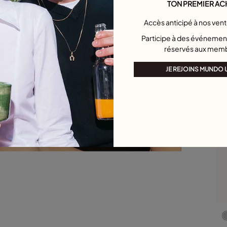
TON PREMIER AC
Accès anticipé à nos ven
Participe à des événement
réservés aux mem
C
c
2
JE REJOINS MUNDO