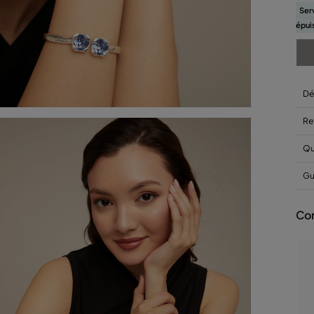
Serv
épui
Dé
Re
Qu
Gu
Com