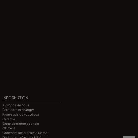
INFORMATION
A propos de nous
Retours et exchanges
Prenez soin de vos bijoux
Garantie
Expansion internationale
GEICAM
Comment acheter avec Klarna?
Déclaration d’accessibilité