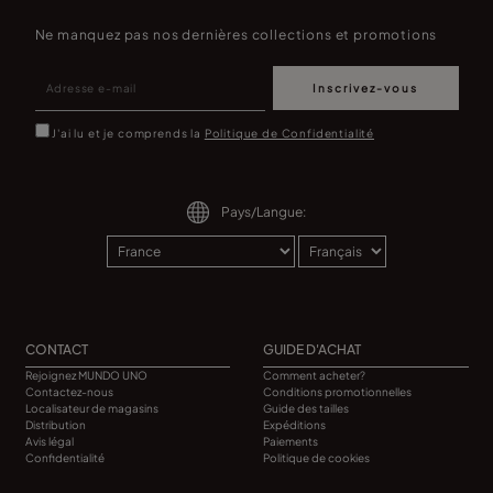
Ne manquez pas nos dernières collections et promotions
Inscrivez-vous
J'ai lu et je comprends la
Politique de Confidentialité
Pays/Langue:
CONTACT
GUIDE D'ACHAT
Rejoignez MUNDO UNO
Comment acheter?
Contactez-nous
Conditions promotionnelles
Localisateur de magasins
Guide des tailles
Distribution
Expéditions
Avis légal
Paiements
Confidentialité
Politique de cookies