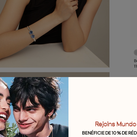
B
a
1
Rejoins Mundo
BENÉFICIE DE 10 % DE RÉ