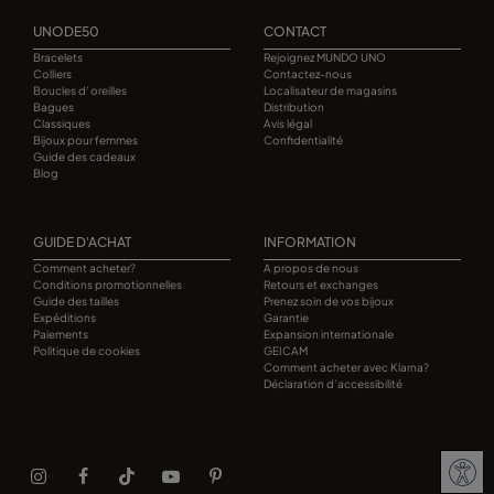
UNODE50
CONTACT
Bracelets
Rejoignez MUNDO UNO
Colliers
Contactez-nous
Boucles d' oreilles
Localisateur de magasins
Bagues
Distribution
Classiques
Avis légal
Bijoux pour femmes
Confidentialité
Guide des cadeaux
Blog
GUIDE D'ACHAT
INFORMATION
Comment acheter?
A propos de nous
Conditions promotionnelles
Retours et exchanges
Guide des tailles
Prenez soin de vos bijoux
Expéditions
Garantie
Paiements
Expansion internationale
Politique de cookies
GEICAM
Comment acheter avec Klarna?
Déclaration d’accessibilité