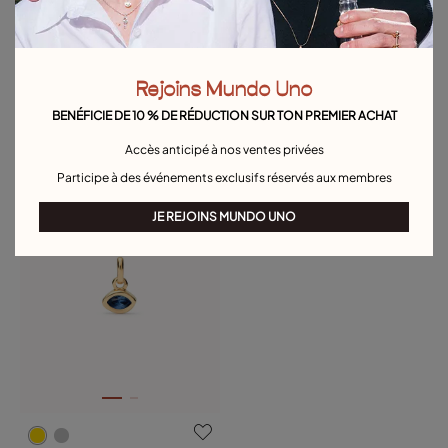
Rejoins Mundo Uno
Charm plaqué or 18 carats en forme
Disponible en plusieurs couleurs
BENÉFICIE DE 10 % DE RÉDUCTION SUR TON PREMIER ACHAT
de cadenas
19,00 €
Charm plaqué or 18 carats avec
pierre rouge
29,00 €
Accès anticipé à nos ventes privées
Participe à des événements exclusifs réservés aux membres
Serviette offerte
JE REJOINS MUNDO UNO