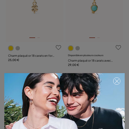
Charm plaqué or 18 carats en forme
Disponible en plusieurs couleurs
de trèfle
25,00 €
Charm plaqué or 18 carats avec
pierre turquoise.
29,00 €
Serviette offerte
Serviette offerte