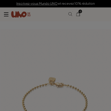
49,00 €
Inscrivez-vous Mundo UNO
et recevez 10% rédution
0