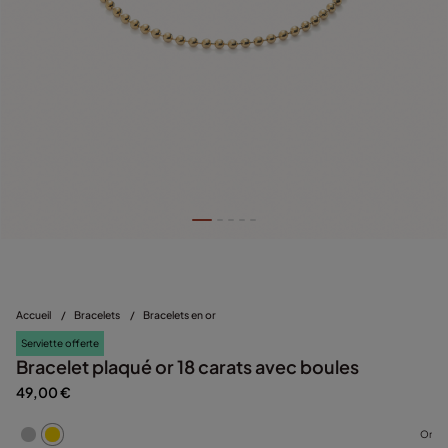
Accueil
/
Bracelets
/
Bracelets en or
Serviette offerte
Bracelet plaqué or 18 carats avec boules
49,00 €
Or