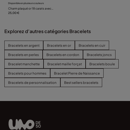
Disponible en plusieurs couleurs
Charm plaqué or 18 carats avec
cristal bleu
25,00 €
Explorez d'autres catégories Bracelets
Bracelets en argent
Bracelets en or
Bracelets en cuir
Bracelets en perles
Bracelets en cordon
Bracelets joncs
Bracelet manchette
Bracelet maille forçat
Bracelets boule
Bracelets pour hommes
Bracelet Pierre de Naissance
Bracelets de personnalisation
Best sellers bracelets