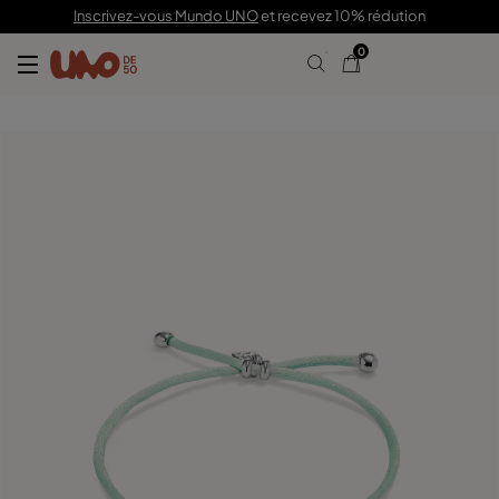
39,00 €
Inscrivez-vous Mundo UNO
et recevez 10% rédution
0