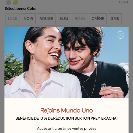
Argent
Sélectionner Color
LILAS
NOIR
ROUGE
BLEU
ROSA
CRÈME
GRIS
JAUNE
ORANGE
MAUVE
SAUMON
MARRON
VERT LIME
VERT OLIVE
VERT AQUA
CAMEL
Serviette offerte à partir de 120 € d’achat. Valable jusqu’au 31/08 ou jusqu’à
épuisement des stocks.
Plus de stock
Article en rupture de stock.
Préviens-moi
Détails du produit
Rejoins Mundo Uno
Retours et livraisons
BENÉFICIE DE 10 % DE RÉDUCTION SUR TON PREMIER ACHAT
Guide des tailles et des ajustements
Accès anticipé à nos ventes privées