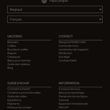
Pays/Langue:
UNODE50
CONTACT
Bracelets
Rejoignez MUNDO UNO
Colliers
Contactez-nous
Boucles d' oreilles
Localisateur de magasins
Bagues
Distribution
Classiques
Avis légal
Bijoux pour femmes
Confidentialité
Guide des cadeaux
Blog
GUIDE D'ACHAT
INFORMATION
Comment acheter?
A propos de nous
Conditions promotionnelles
Retours et exchanges
Guide des tailles
Prenez soin de vos bijoux
Expéditions
Garantie
Paiements
Expansion internationale
Politique de cookies
GEICAM