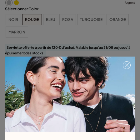
Argent
Sélectionner Color
NOIR
ROUGE
BLEU
ROSA
TURQUOISE
ORANGE
MARRON
Serviette offerte à partir de 120 € d’achat. Valable jusqu’au 31/08 ou jusqu’à
épuisement des stocks.
Sélectionnez la taille
Détails du produit
Retours et livraisons
Guide des tailles et des ajustements
Explorez d'autres catégories Bracelets