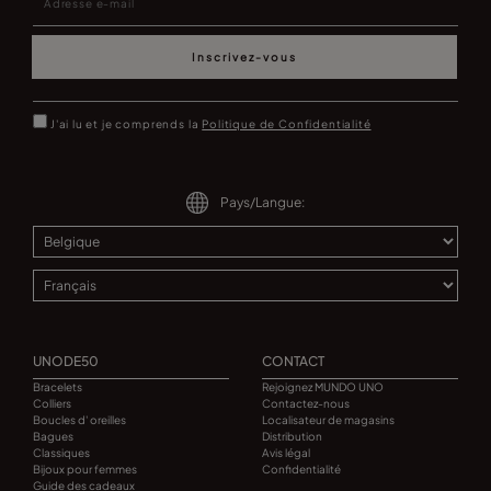
Inscrivez-vous
J'ai lu et je comprends la
Politique de Confidentialité
Pays/Langue:
UNODE50
CONTACT
Bracelets
Rejoignez MUNDO UNO
Colliers
Contactez-nous
Boucles d' oreilles
Localisateur de magasins
Bagues
Distribution
Classiques
Avis légal
Bijoux pour femmes
Confidentialité
Guide des cadeaux