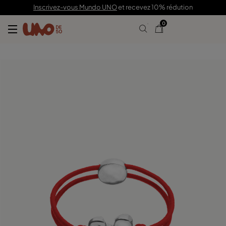
49,00 €
Inscrivez-vous Mundo UNO
et recevez 10% rédution
0