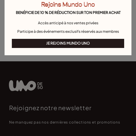
Rejoins Mundo Uno
Bracelets en argent
Bracelets en or
Bracelets en cuir
BENÉFICIE DE 10 % DE RÉDUCTION SUR TON PREMIER ACHAT
Bracelets en perles
Bracelets en cordon
Bracelets joncs
Bracelet manchette
Bracelet maille forçat
Bracelets boule
Accès anticipé à nos ventes privées
Participe à des événements exclusifs réservés aux membres
Bracelets pour hommes
Bracelet Pierre de Naissance
Bracelets de personnalisation
Best sellers bracelets
JE REJOINS MUNDO UNO
Rejoignez notre newsletter
Ne manquez pas nos dernières collections et promotions