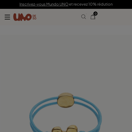
69,00 €
Inscrivez-vous Mundo UNO
et recevez 10% rédution
0