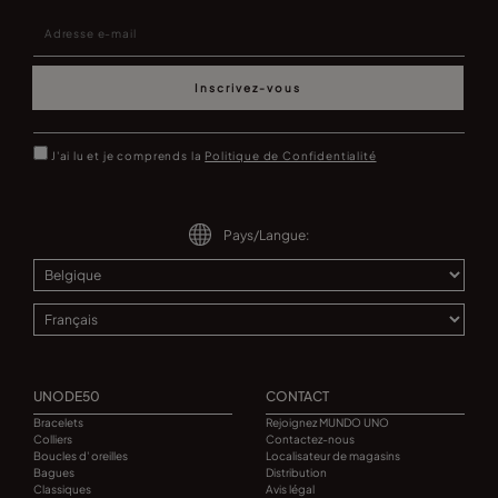
Inscrivez-vous
J'ai lu et je comprends la
Politique de Confidentialité
Pays/Langue:
UNODE50
CONTACT
Bracelets
Rejoignez MUNDO UNO
Colliers
Contactez-nous
Boucles d' oreilles
Localisateur de magasins
Bagues
Distribution
Classiques
Avis légal