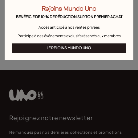
Rejoins Mundo Uno
Bracelets en argent
Bracelets en or
Bracelets en cuir
BENÉFICIE DE 10 % DE RÉDUCTION SUR TON PREMIER ACHAT
Bracelets en perles
Bracelets en cordon
Bracelets joncs
Accès anticipé à nos ventes privées
Bracelet manchette
Bracelet maille forçat
Bracelets boule
Participe à des événements exclusifs réservés aux membres
Bracelets pour hommes
Bracelet Pierre de Naissance
JE REJOINS MUNDO UNO
Bracelets de personnalisation
Best sellers bracelets
Rejoignez notre newsletter
Ne manquez pas nos dernières collections et promotions