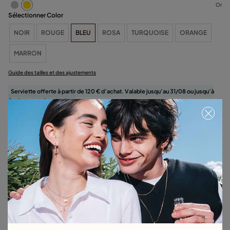
Or
Sélectionner Color
NOIR
ROUGE
BLEU
ROSA
TURQUOISE
ORANGE
MARRON
Guide des tailles et des ajustements
Serviette offerte à partir de 120 € d’achat. Valable jusqu’au 31/08 ou jusqu’à
épuisement des stocks.
Sélectionnez la taille
Détails du produit
Retours et livraisons
Guide des tailles et des ajustements
Explorez d'autres catégories Bracelets