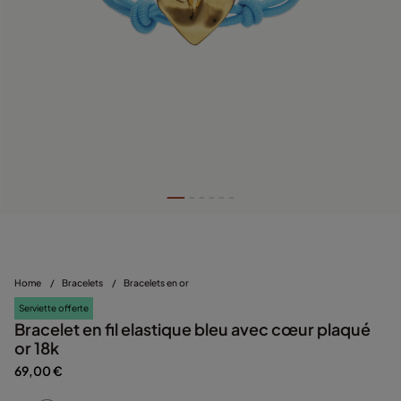
Home
/
Bracelets
/
Bracelets en or
Serviette offerte
Bracelet en fil elastique bleu avec cœur plaqué
or 18k
69,00 €