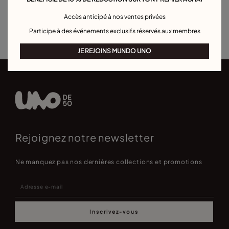
Bracelets pour hommes
Bracelet Pierre de Naissance
Accès anticipé à nos ventes privées
Bracelets de personnalisation
Best sellers bracelets
Participe à des événements exclusifs réservés aux membres
JE REJOINS MUNDO UNO
Rejoignez notre newsletter
Ne manquez pas nos dernières collections et promotions
Inscrivez-vous