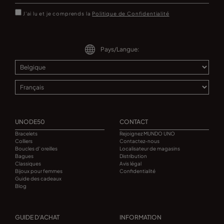
J'ai lu et je comprends la
Politique de Confidentialité
Pays/Langue:
UNODE50
CONTACT
Bracelets
Rejoignez MUNDO UNO
Colliers
Contactez-nous
Boucles d' oreilles
Localisateur de magasins
Bagues
Distribution
Classiques
Avis légal
Bijoux pour femmes
Confidentialité
Guide des cadeaux
Blog
GUIDE D'ACHAT
INFORMATION