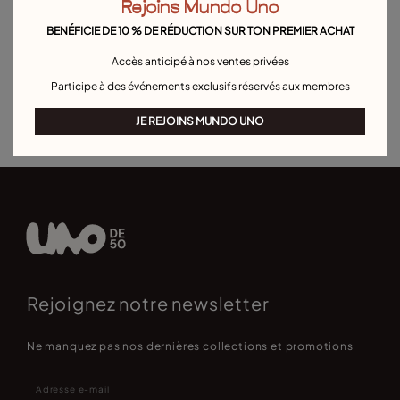
Rejoins Mundo Uno
Bracelets en perles
Bracelets en cordon
Bracelets joncs
BENÉFICIE DE 10 % DE RÉDUCTION SUR TON PREMIER ACHAT
Bracelet manchette
Bracelet maille forçat
Bracelets boule
Accès anticipé à nos ventes privées
Bracelets pour hommes
Bracelet Pierre de Naissance
Participe à des événements exclusifs réservés aux membres
Bracelets de personnalisation
Best sellers bracelets
JE REJOINS MUNDO UNO
Rejoignez notre newsletter
Ne manquez pas nos dernières collections et promotions