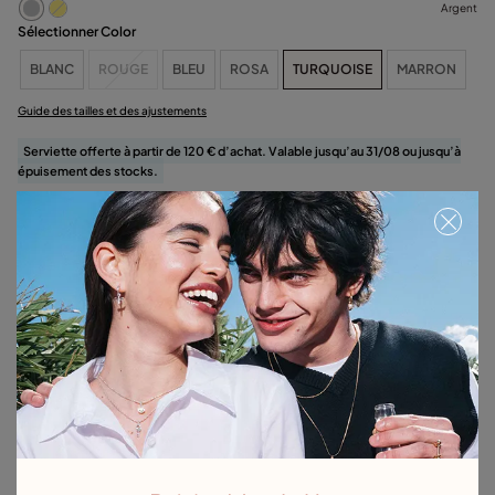
Argent
Sélectionner Color
BLANC
ROUGE
BLEU
ROSA
TURQUOISE
MARRON
Guide des tailles et des ajustements
Serviette offerte à partir de 120 € d’achat. Valable jusqu’au 31/08 ou jusqu’à
épuisement des stocks.
Sélectionnez la taille
Détails du produit
Retours et livraisons
Guide des tailles et des ajustements
Explorez d'autres catégories Bracelets
Bracelets en argent
Bracelets en or
Bracelets en cuir