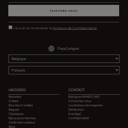
Inscrivez-vous
J'ai lu et je comprends la
Politique de Confidentialité
Pays/Langue:
UNODE50
CONTACT
Bracelets
Rejoignez MUNDO UNO
Colliers
Contactez-nous
Boucles d' oreilles
Localisateur de magasins
Bagues
Distribution
Classiques
Avis légal
Bijoux pour femmes
Confidentialité
Guide des cadeaux
Blog