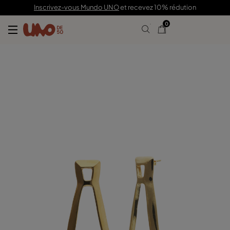
125,00 €
Inscrivez-vous Mundo UNO
et recevez 10% rédution
0