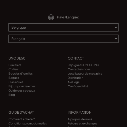
Pays/Langue:
UNODE50
CONTACT
Bracelets
Rejoignez MUNDO UNO
Colliers
Contactez-nous
Boucles d' oreilles
Localisateur de magasins
Bagues
Distribution
Classiques
Avis légal
Bijoux pour femmes
Confidentialité
Guide des cadeaux
Blog
GUIDE D'ACHAT
INFORMATION
Comment acheter?
A propos de nous
Conditions promotionnelles
Retours et exchanges