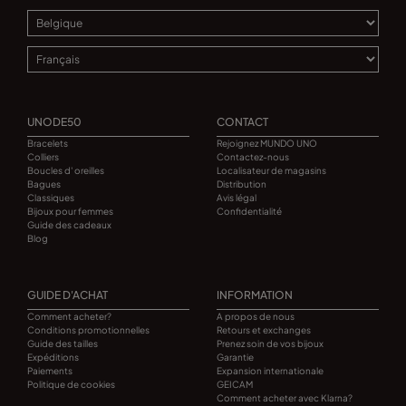
UNODE50
CONTACT
Bracelets
Rejoignez MUNDO UNO
Colliers
Contactez-nous
Boucles d' oreilles
Localisateur de magasins
Bagues
Distribution
Classiques
Avis légal
Bijoux pour femmes
Confidentialité
Guide des cadeaux
Blog
GUIDE D'ACHAT
INFORMATION
Comment acheter?
A propos de nous
Conditions promotionnelles
Retours et exchanges
Guide des tailles
Prenez soin de vos bijoux
Expéditions
Garantie
Paiements
Expansion internationale
Politique de cookies
GEICAM
Comment acheter avec Klarna?