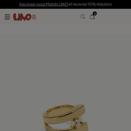
115,00 €
Inscrivez-vous Mundo UNO
et recevez 10% rédution
0