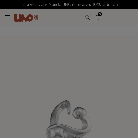
89,00 €
Inscrivez-vous Mundo UNO
et recevez 10% rédution
0