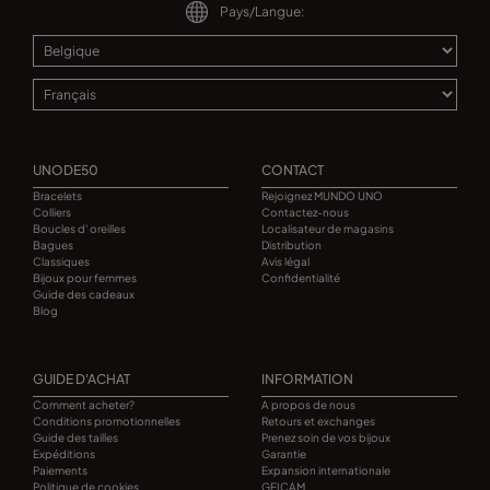
Pays/Langue:
UNODE50
CONTACT
Bracelets
Rejoignez MUNDO UNO
Colliers
Contactez-nous
Boucles d' oreilles
Localisateur de magasins
Bagues
Distribution
Classiques
Avis légal
Bijoux pour femmes
Confidentialité
Guide des cadeaux
Blog
GUIDE D'ACHAT
INFORMATION
Comment acheter?
A propos de nous
Conditions promotionnelles
Retours et exchanges
Guide des tailles
Prenez soin de vos bijoux
Expéditions
Garantie
Paiements
Expansion internationale
Politique de cookies
GEICAM